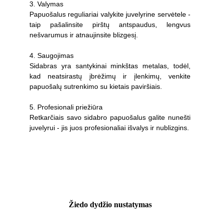
3. Valymas
Papuošalus reguliariai valykite juvelyrine servėtele -
taip pašalinsite pirštų antspaudus, lengvus
nešvarumus ir atnaujinsite blizgesį.
4. Saugojimas
Sidabras yra santykinai minkštas metalas, todėl,
kad neatsirastų įbrėžimų ir įlenkimų, venkite
papuošalų sutrenkimo su kietais paviršiais.
5. Profesionali priežiūra
Retkarčiais savo sidabro papuošalus galite nunešti
juvelyrui - jis juos profesionaliai išvalys ir nublizgins.
Žiedo dydžio nustatymas