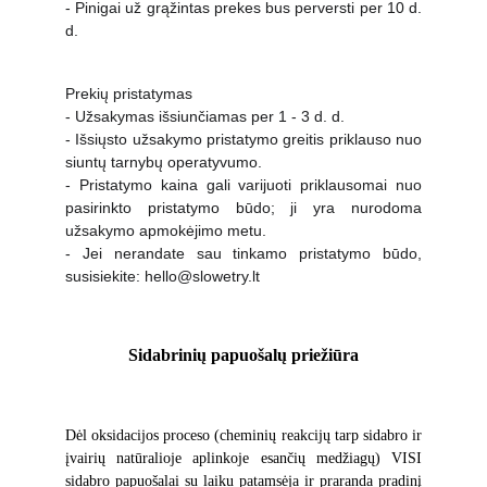
- Pinigai už grąžintas prekes bus perversti per 10 d.
d.
Prekių pristatymas
- Užsakymas išsiunčiamas per 1 - 3 d. d.
- Išsiųsto užsakymo pristatymo greitis priklauso nuo
siuntų tarnybų operatyvumo.
- Pristatymo kaina gali varijuoti priklausomai nuo
pasirinkto pristatymo būdo; ji yra nurodoma
užsakymo apmokėjimo metu.
- Jei nerandate sau tinkamo pristatymo būdo,
susisiekite: hello@slowetry.lt
Sidabrinių papuošalų priežiūra
Dėl oksidacijos proceso (cheminių reakcijų tarp sidabro ir
įvairių natūralioje aplinkoje esančių medžiagų) VISI
sidabro papuošalai su laiku patamsėja ir praranda pradinį