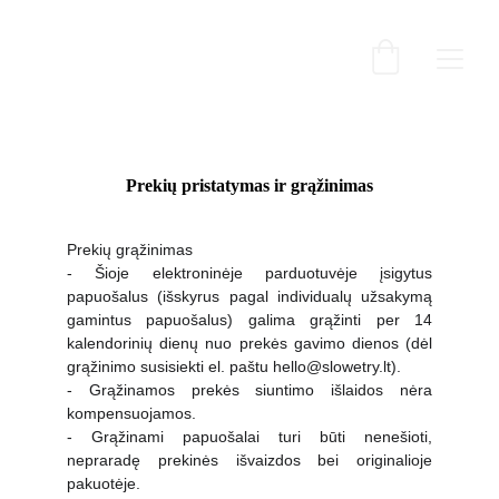
Prekių pristatymas ir grąžinimas
Prekių grąžinimas
- Šioje elektroninėje parduotuvėje įsigytus
papuošalus (išskyrus pagal individualų užsakymą
gamintus papuošalus) galima grąžinti per 14
kalendorinių dienų
nuo prekės gavimo dienos (dėl
grąžinimo susisiekti el. paštu hello@slowetry.lt).
- Grąžinamos prekės siuntimo išlaidos nėra
kompensuojamos.
- Grąžinami papuošalai turi būti nenešioti,
nepraradę prekinės išvaizdos bei originalioje
pakuotėje.