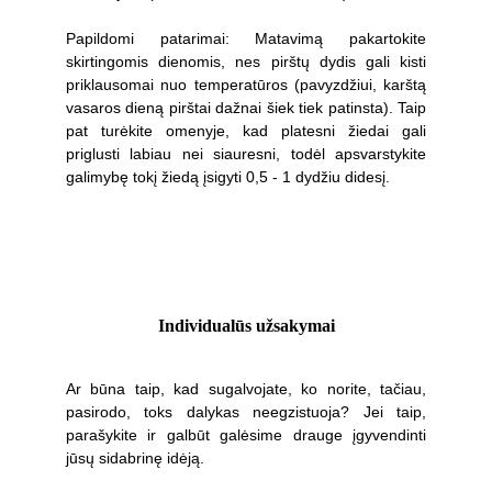
Papildomi patarimai: Matavimą pakartokite
skirtingomis dienomis, nes pirštų dydis gali kisti
priklausomai nuo temperatūros (pavyzdžiui, karštą
vasaros dieną pirštai dažnai šiek tiek patinsta). Taip
pat turėkite omenyje, kad platesni žiedai gali
priglusti labiau nei siauresni, todėl apsvarstykite
galimybę tokį žiedą įsigyti 0,5 - 1 dydžiu didesį.
Individualūs užsakymai
Ar būna taip, kad sugalvojate, ko norite, tačiau,
pasirodo, toks dalykas neegzistuoja? Jei taip,
parašykite ir galbūt galėsime drauge įgyvendinti
jūsų sidabrinę idėją.