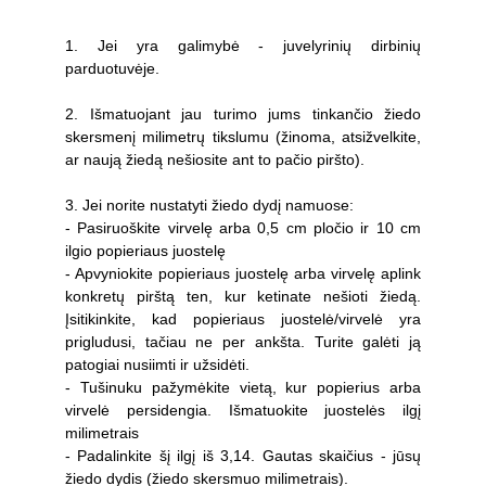
1. Jei yra galimybė - juvelyrinių dirbinių
parduotuvėje.
2. Išmatuojant jau turimo jums tinkančio žiedo
skersmenį milimetrų tikslumu (žinoma, atsižvelkite,
ar naują žiedą nešiosite ant to pačio piršto).
3. Jei norite nustatyti žiedo dydį namuose:
-
Pasiruoškite virvelę arba 0,5 cm pločio ir 10 cm
ilgio popieriaus juostelę
- Apvyniokite popieriaus juostelę arba virvelę aplink
konkretų pirštą ten, kur ketinate nešioti žiedą.
Įsitikinkite, kad popieriaus juostelė/virvelė yra
prigludusi, tačiau ne per ankšta. Turite galėti ją
patogiai nusiimti ir užsidėti.
- Tušinuku pažymėkite vietą, kur popierius arba
virvelė persidengia. Išmatuokite juostelės ilgį
milimetrais
- Padalinkite šį ilgį iš 3,14. Gautas skaičius - jūsų
žiedo dydis (žiedo skersmuo milimetrais).