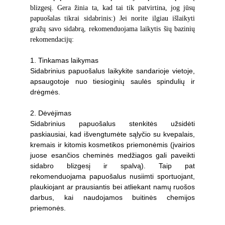
blizgesį. Gera žinia ta, kad tai tik patvirtina, jog jūsų
papuošalas tikrai sidabrinis:) Jei norite ilgiau išlaikyti
gražų savo sidabrą, rekomenduojama laikytis šių bazinių
rekomendacijų:
1. Tinkamas laikymas
Sidabrinius papuošalus laikykite sandarioje vietoje,
apsaugotoje nuo tiesioginių saulės spindulių ir
drėgmės.
2. Dėvėjimas
Sidabrinius papuošalus stenkitės užsidėti
paskiausiai, kad išvengtumėte sąlyčio su kvepalais,
kremais ir kitomis kosmetikos priemonėmis (įvairios
juose esančios cheminės medžiagos gali paveikti
sidabro blizgesį ir spalvą). Taip pat
rekomenduojama papuošalus nusiimti sportuojant,
plaukiojant ar prausiantis bei atliekant namų ruošos
darbus, kai naudojamos buitinės chemijos
priemonės.